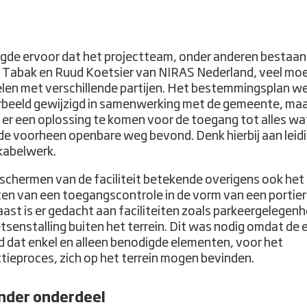
rgde ervoor dat het projectteam, onder anderen bestaan
 Tabak en Ruud Koetsier van NIRAS Nederland, veel mo
len met verschillende partijen. Het bestemmingsplan w
rbeeld gewijzigd in samenwerking met de gemeente, ma
 er een oplossing te komen voor de toegang tot alles wa
de voorheen openbare weg bevond. Denk hierbij aan leid
kabelwerk.
schermen van de faciliteit betekende overigens ook het
en van een toegangscontrole in de vorm van een portier
ast is er gedacht aan faciliteiten zoals parkeergelegenh
etsenstalling buiten het terrein. Dit was nodig omdat de e
d dat enkel en alleen benodigde elementen, voor het
tieproces, zich op het terrein mogen bevinden.
onder onderdeel