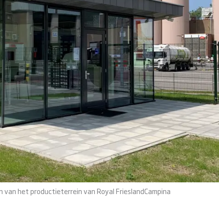
en van het productieterrein van Royal FrieslandCampina