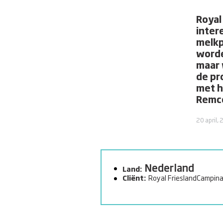
Royal
inter
melkp
worde
maar 
de pr
met h
Remco
20 april,
Nederland
Land:
Cliënt:
Royal FrieslandCampin