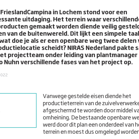
 FrieslandCampina in Lochem stond voor een
essante uitdaging. Het terrein waar verschillend
roducten gemaakt worden diende veilig gesteld
n van de buitenwereld. Dit lijkt een simpele taa
wat doe je als er een openbare weg twee delen
oductielocatie scheidt? NIRAS Nederland pakte
et projectteam onder leiding van plantmanager
 Nuhn verschillende fases van het project op.
 2022
Vanwege gestelde eisen diende het
productieterrein van de zuivelverwerk
afgeschermd te worden door middel v
a
omheining. De bestaande openbare w
werd door dit plan een onderdeel van h
terrein en moest dus omgelegd worde