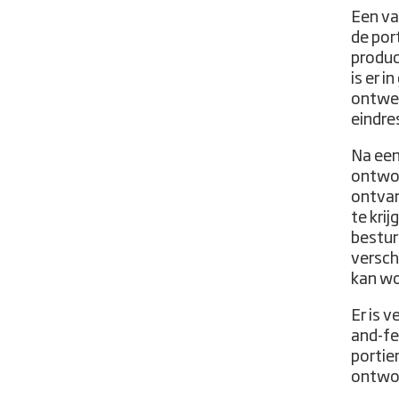
Een va
de port
produc
is er 
ontwer
eindre
Na een 
ontwor
ontvan
te kri
bestur
versch
kan w
Er is 
and-fe
portie
ontwor