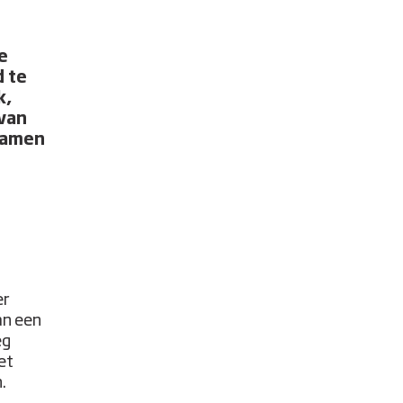
e
 te
k,
 van
 samen
er
an een
eg
et
n.