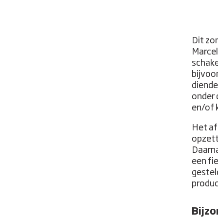
Dit zo
Marcel
schake
bijvoo
diende
onder 
en/of 
Het af
opzett
Daarna
een fi
gestel
produc
Bijz