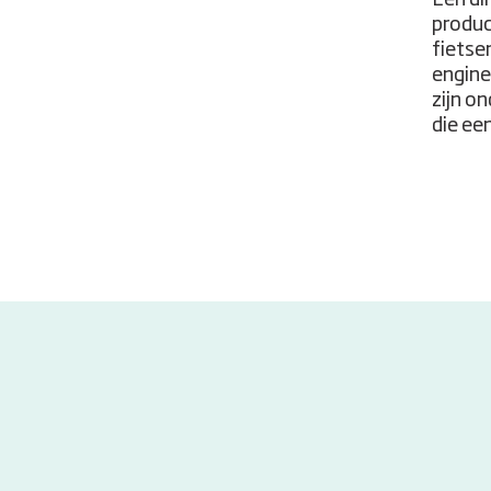
produc
fietse
engine
zijn o
die ee