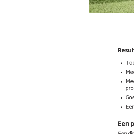
Resul
Toe
Mee
Mee
pro
Goe
Een
Een p
Een di