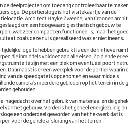
n de deelprojecten om toegang controleerbaar te make
iersloge. De portiersloge is het visitekaartje van de
tielocatie. Architect Hayke Zweede, van Croonen archi
in geslaagd om een hoogwaardig esthetisch gebouw te
pen, wat zeer compact en functioneel is, maar het goe
sultaat zoals deze nu is gerealiseerd was er niet ineens.
tijdelijke loge te hebben gebruikt is een definitieve ruim
pen die inmiddels voldoet aan alle eisen. Zo diende er e
gstruimte te zijn met een plek om eventueel poortinstr
jgen. Daarnaast is er een werkplek voor de portier waarin 
ing van de speedgate is opgenomen en waar middels
illende camera’s meerdere gebieden op het terrein in de 
orden gehouden.
veel nagedacht over het gebruik van materiaal en de gehel
el van het gebouw. Verder is het geheel energiezuinig en 
rsloge een onderdeel geworden van het hekwerk dat is
pen voor de gehele afsluiting van het terrein.