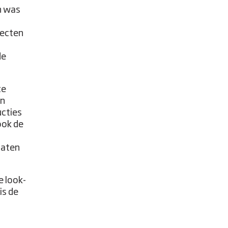
n was
tecten
de
te
en
ucties
ook de
gaten
e look-
is de