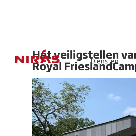
Het veiligstellen v
Diensten
Royal FrieslandCam