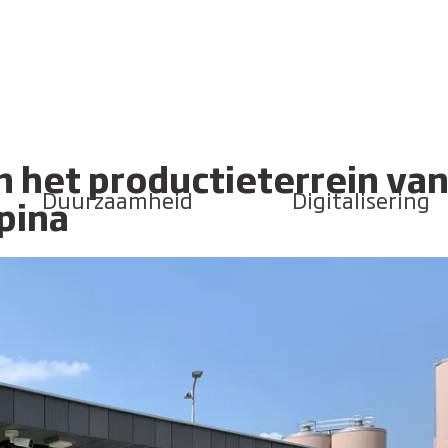
an het productieterrein va
Duurzaamheid
Digitalisering
pina