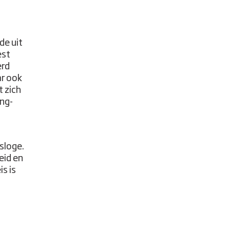
de uit
est
erd
ar ook
t zich
ing-
sloge.
eid en
is is