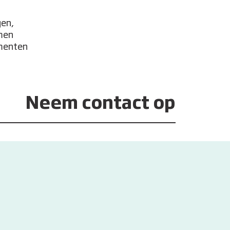
gen,
emen
ementen
Neem contact op