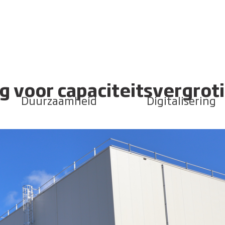
g voor capaciteitsvergrot
Duurzaamheid
Digitalisering