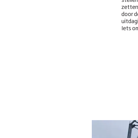
stellen
zetten
door d
uitdag
Iets om