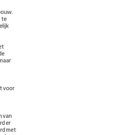
bouw.
 te
lijk
et
ide
 maar
ft voor
n van
rd er
erd met