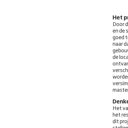
Het p
Door d
en de 
goed t
naar d
gebouw
de loc
ontvan
versch
worden
versim
master
Denke
Het va
het re
dit pr