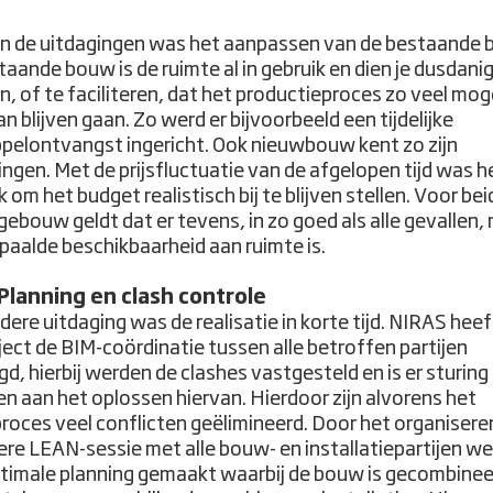
n de uitdagingen was het aanpassen van de bestaande 
taande bouw is de ruimte al in gebruik en dien je dusdanig
n, of te faciliteren, dat het productieproces zo veel moge
n blijven gaan. Zo werd er bijvoorbeeld een tijdelijke
pelontvangst ingericht. Ook nieuwbouw kent zo zijn
ingen. Met de prijsfluctuatie van de afgelopen tijd was h
k om het budget realistisch bij te blijven stellen. Voor be
gebouw geldt dat er tevens, in zo goed als alle gevallen,
paalde beschikbaarheid aan ruimte is.
Planning en clash controle
dere uitdaging was de realisatie in korte tijd. NIRAS hee
oject de BIM-coördinatie tussen alle betroffen partijen
gd, hierbij werden de clashes vastgesteld en is er sturing
n aan het oplossen hiervan. Hierdoor zijn alvorens het
oces veel conflicten geëlimineerd. Door het organisere
re LEAN-sessie met alle bouw- en installatiepartijen we
timale planning gemaakt waarbij de bouw is gecombine