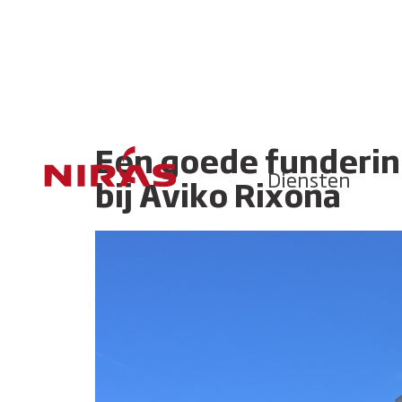
Een goede funderin
Diensten
bij Aviko Rixona