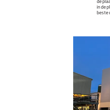
de pla
in de 
beste 