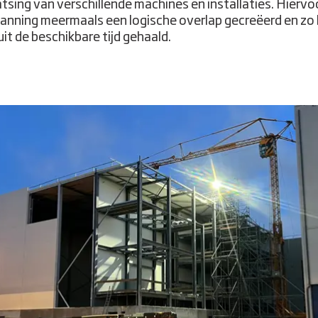
atsing van verschillende machines en installaties. Hiervoo
planning meermaals een logische overlap gecreëerd en zo
uit de beschikbare tijd gehaald.