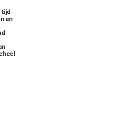
tijd
jn en
nd
an
eheel