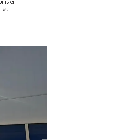
r is er
 het