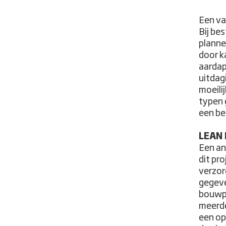
Een va
Bij bes
planne
door ka
aardap
uitdag
moeilij
typen 
een be
LEAN 
Een an
dit pr
verzor
gegeve
bouwpr
meerde
een op